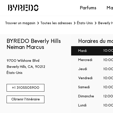
Parfums
Ma
Trouver un magasin
Toutes les adresses
États-Unis
Beverly Hi
BYREDO Beverly Hills
Horaires du m
Neiman Marcus
10:0
Mardi
Mercredi
10:0
9700 Wilshore Blvd
Beverly Hills
,
CA,
90212
Jeudi
10:0
États-Unis
Vendredi
10:0
Samedi
10:0
+1
3105505900
Dimanche
12:0
Obtenir l'itinéraire
Lundi
10:0