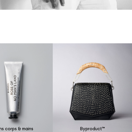
ns corps & mains
Byproduct™