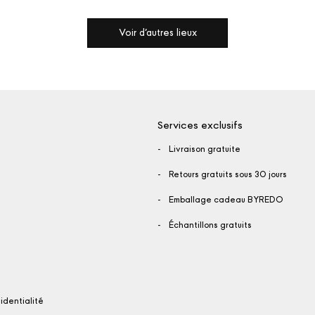
Voir d'autres lieux
Services exclusifs
-
Livraison gratuite
-
Retours gratuits sous 30 jours
-
Emballage cadeau BYREDO
-
Échantillons gratuits
identialité