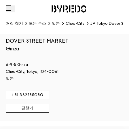
매장 찾기
모든 주소
일본
Chuo-City
JP Tokyo Dover Stre
DOVER STREET MARKET
Ginza
6-9-5 Ginza
Chuo-City
,
Tokyo,
104-0061
일본
+81
362285080
길찾기