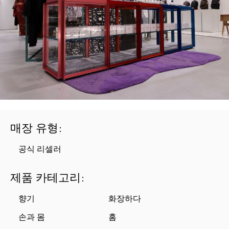
매장 유형
:
공식 리셀러
제품 카테고리
:
향기
화장하다
손과 몸
홈